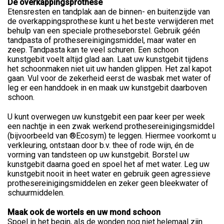
De overkappingsprothese
Etensresten en tandplak aan de binnen- en buitenzijde van
de overkappingsprothese kunt u het beste verwijderen met
behulp van een speciale protheseborstel. Gebruik géén
tandpasta of prothesereinigingsmiddel, maar water en
zeep. Tandpasta kan te veel schuren. Een schoon
kunstgebit voelt altijd glad aan. Laat uw kunstgebit tijdens
het schoonmaken niet uit uw handen glippen. Het zal kapot
gaan. Vul voor de zekerheid eerst de wasbak met water of
leg er een handdoek in en maak uw kunstgebit daarboven
schoon.
U kunt overwegen uw kunstgebit een paar keer per week
een nachtje in een zwak werkend prothesereinigingsmiddel
(bijvoorbeeld van ®Ecosym) te leggen. Hiermee voorkomt u
verkleuring, ontstaan door b.v. thee of rode wijn, én de
vorming van tandsteen op uw kunstgebit. Borstel uw
kunstgebit daarna goed en spoel het af met water. Leg uw
kunstgebit nooit in heet water en gebruik geen agressieve
prothesereinigingsmiddelen en zeker geen bleekwater of
schuurmiddelen.
Maak ook de wortels en uw mond schoon
Spoel in het begin, als de wonden nog niet helemaal zijn