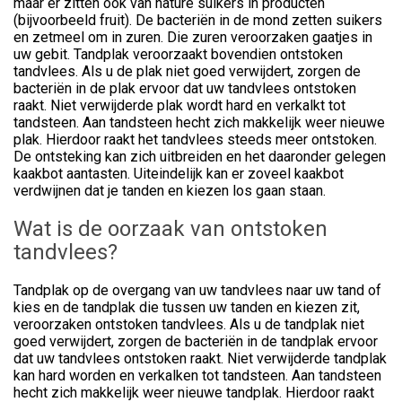
maar er zitten ook van nature suikers in producten
(bijvoorbeeld fruit). De bacteriën in de mond zetten suikers
en zetmeel om in zuren. Die zuren veroorzaken gaatjes in
uw gebit. Tandplak veroorzaakt bovendien ontstoken
tandvlees. Als u de plak niet goed verwijdert, zorgen de
bacteriën in de plak ervoor dat uw tandvlees ontstoken
raakt. Niet verwijderde plak wordt hard en verkalkt tot
tandsteen. Aan tandsteen hecht zich makkelijk weer nieuwe
plak. Hierdoor raakt het tandvlees steeds meer ontstoken.
De ontsteking kan zich uitbreiden en het daaronder gelegen
kaakbot aantasten. Uiteindelijk kan er zoveel kaakbot
verdwijnen dat je tanden en kiezen los gaan staan.
Wat is de oorzaak van ontstoken
tandvlees?
Tandplak op de overgang van uw tandvlees naar uw tand of
kies en de tandplak die tussen uw tanden en kiezen zit,
veroorzaken ontstoken tandvlees. Als u de tandplak niet
goed verwijdert, zorgen de bacteriën in de tandplak ervoor
dat uw tandvlees ontstoken raakt. Niet verwijderde tandplak
kan hard worden en verkalken tot tandsteen. Aan tandsteen
hecht zich makkelijk weer nieuwe tandplak. Hierdoor raakt