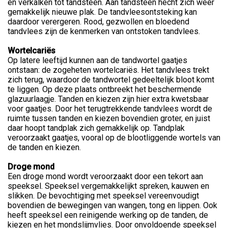
en verkalken tot tandsteen. Aan tandsteen hecht zich weer
gemakkelijk nieuwe plak. De tandvleesontsteking kan
daardoor verergeren. Rood, gezwollen en bloedend
tandvlees zijn de kenmerken van ontstoken tandvlees.
Wortelcariës
Op latere leeftijd kunnen aan de tandwortel gaatjes
ontstaan: de zogeheten wortelcariës. Het tandvlees trekt
zich terug, waardoor de tandwortel gedeeltelijk bloot komt
te liggen. Op deze plaats ontbreekt het beschermende
glazuurlaagje. Tanden en kiezen zijn hier extra kwetsbaar
voor gaatjes. Door het terugtrekkende tandvlees wordt de
ruimte tussen tanden en kiezen bovendien groter, en juist
daar hoopt tandplak zich gemakkelijk op. Tandplak
veroorzaakt gaatjes, vooral op de blootliggende wortels van
de tanden en kiezen.
Droge mond
Een droge mond wordt veroorzaakt door een tekort aan
speeksel. Speeksel vergemakkelijkt spreken, kauwen en
slikken. De bevochtiging met speeksel vereenvoudigt
bovendien de bewegingen van wangen, tong en lippen. Ook
heeft speeksel een reinigende werking op de tanden, de
kiezen en het mondslijmvlies. Door onvoldoende speeksel