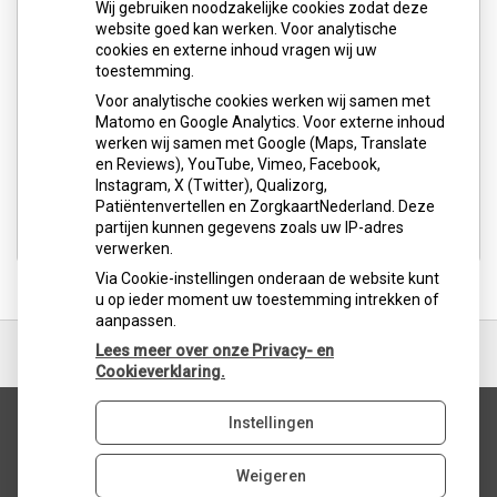
Wij gebruiken noodzakelijke cookies zodat deze
Aangesloten bij:
website goed kan werken. Voor analytische
cookies en externe inhoud vragen wij uw
toestemming.
Voor analytische cookies werken wij samen met
Matomo en Google Analytics. Voor externe inhoud
werken wij samen met Google (Maps, Translate
en Reviews), YouTube, Vimeo, Facebook,
Instagram, X (Twitter), Qualizorg,
Patiëntenvertellen en ZorgkaartNederland. Deze
partijen kunnen gegevens zoals uw IP-adres
verwerken.
Via Cookie-instellingen onderaan de website kunt
u op ieder moment uw toestemming intrekken of
aanpassen.
Ga
terug
Lees meer over onze Privacy- en
naar
Cookieverklaring.
de
bovenkant
Instellingen
van
Uw Zorg Online
|
Beheer
de
website
Weigeren