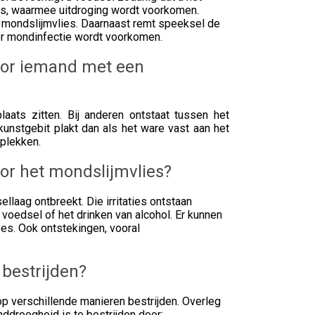
ies, waarmee uitdroging wordt voorkomen.
t mondslijmvlies. Daarnaast remt speeksel de
or mondinfectie wordt voorkomen.
oor iemand met een
aats zitten. Bij anderen ontstaat tussen het
kunstgebit plakt dan als het ware vast aan het
 plekken.
or het mondslijmvlies?
laag ontbreekt. Die irritaties ontstaan
 voedsel of het drinken van alcohol. Er kunnen
ees. Ook ontstekingen, vooral
bestrijden?
op verschillende manieren bestrijden. Overleg
ddroogheid is te bestrijden door: