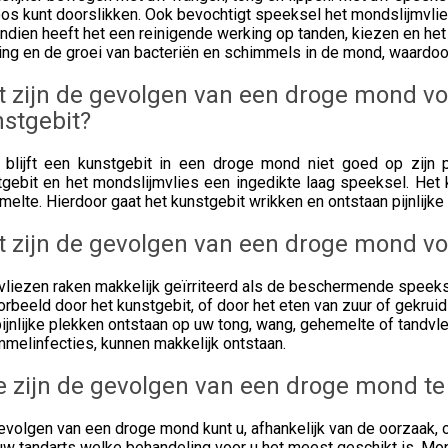
loos kunt doorslikken. Ook bevochtigt speeksel het mondslijmvl
ndien heeft het een reinigende werking op tanden, kiezen en he
ing en de groei van bacteriën en schimmels in de mond, waardo
 zijn de gevolgen van een droge mond v
stgebit?
 blijft een kunstgebit in een droge mond niet goed op zijn pl
tgebit en het mondslijmvlies een ingedikte laag speeksel. Het 
elte. Hierdoor gaat het kunstgebit wrikken en ontstaan pijnlijke
 zijn de gevolgen van een droge mond vo
vliezen raken makkelijk geïrriteerd als de beschermende speeksel
orbeeld door het kunstgebit, of door het eten van zuur of gekruid
ijnlijke plekken ontstaan op uw tong, wang, gehemelte of tandvl
melinfecties, kunnen makkelijk ontstaan.
 zijn de gevolgen van een droge mond te 
volgen van een droge mond kunt u, afhankelijk van de oorzaak, 
w tandarts welke behandeling voor u het meest geschikt is. Mon