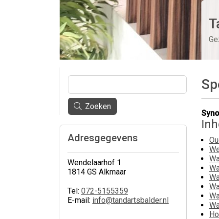
T
Ge
Sp
Zoeken
Syno
In
Adresgegevens
Ou
We
Wa
Wendelaarhof 1
Wa
1814 GS Alkmaar
Wa
Wa
Tel:
072-5155359
Wa
E-mail:
info@tandartsbalder.nl
Wa
Ho