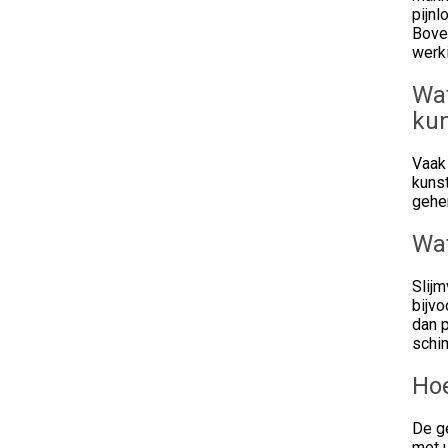
pijn
Bove
werk
Wat
kun
Vaak
kuns
gehem
Wat
Slijm
bijvo
dan p
schim
Hoe
De ge
met u