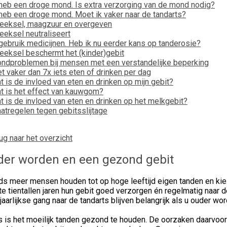
 heb een droge mond. Is extra verzorging van de mond nodig?
 heb een droge mond. Moet ik vaker naar de tandarts?
eeksel, maagzuur en overgeven
eeksel neutraliseert
 gebruik medicijnen. Heb ik nu eerder kans op tanderosie?
eeksel beschermt het (kinder)gebit
ndproblemen bij mensen met een verstandelijke beperking
et vaker dan 7x iets eten of drinken per dag
t is de invloed van eten en drinken op mijn gebit?
t is het effect van kauwgom?
t is de invloed van eten en drinken op het melkgebit?
atregelen tegen gebitsslijtage
ug naar het overzicht
er worden en een gezond gebit
ds meer mensen houden tot op hoge leeftijd eigen tanden en k
te tientallen jaren hun gebit goed verzorgen én regelmatig naar
)jaarlijkse gang naar de tandarts blijven belangrijk als u ouder wor
 is het moeilijk tanden gezond te houden. De oorzaken daarvoor