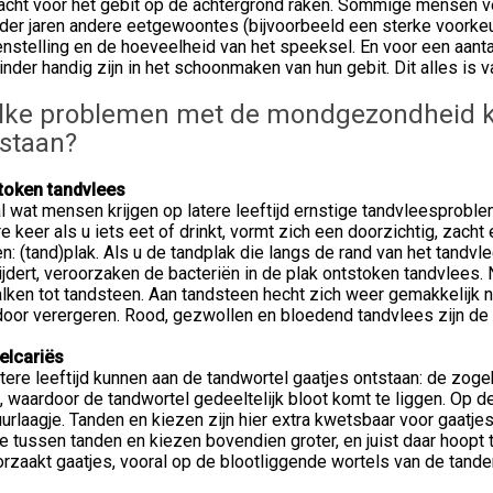
acht voor het gebit op de achtergrond raken. Sommige mensen ver
der jaren andere eetgewoontes (bijvoorbeeld een sterke voorkeu
nstelling en de hoeveelheid van het speeksel. En voor een aant
nder handig zijn in het schoonmaken van hun gebit. Dit alles is
ke problemen met de mondgezondheid kun
staan?
token tandvlees
 wat mensen krijgen op latere leeftijd ernstige tandvleesproble
e keer als u iets eet of drinkt, vormt zich een doorzichtig, zacht
n: (tand)plak. Als u de tandplak die langs de rand van het tandvl
jdert, veroorzaken de bacteriën in de plak ontstoken tandvlees.
lken tot tandsteen. Aan tandsteen hecht zich weer gemakkelijk 
door verergeren. Rood, gezwollen en bloedend tandvlees zijn de
elcariës
tere leeftijd kunnen aan de tandwortel gaatjes ontstaan: de zoge
, waardoor de tandwortel gedeeltelijk bloot komt te liggen. Op
urlaagje. Tanden en kiezen zijn hier extra kwetsbaar voor gaatj
e tussen tanden en kiezen bovendien groter, en juist daar hoopt 
rzaakt gaatjes, vooral op de blootliggende wortels van de tande