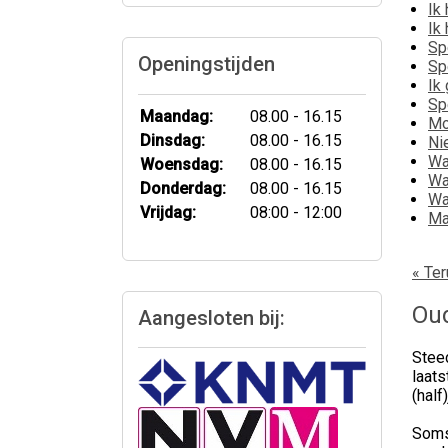
Ik
Ik
Sp
Openingstijden
Sp
Ik
Sp
Maandag:
08.00 - 16.15
Mo
Dinsdag:
08.00 - 16.15
Ni
Wa
Woensdag:
08.00 - 16.15
Wa
Donderdag:
08.00 - 16.15
Wa
Vrijdag:
08:00 - 12:00
Ma
« Ter
Oud
Aangesloten bij:
Stee
laats
(half
Soms