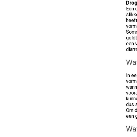
Dro
Een 
slik
heef
vormt
Somm
geld
een 
diarr
Wat
In e
vormt
wann
voora
kunn
dus s
Om d
een g
Wat