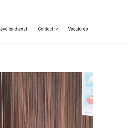
evallendienst
Contact
Vacatures
nfo
Contact
submenu