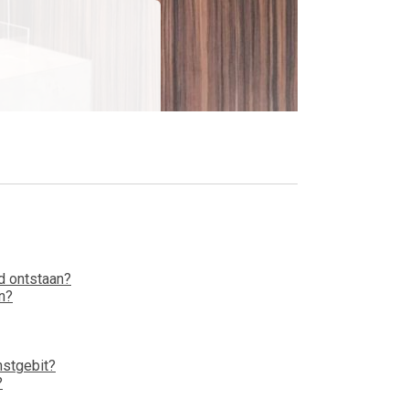
d ontstaan?
n?
nstgebit?
?