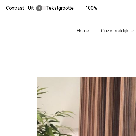
Tekst
Tekst
Contrast
Tekstgrootte
100%
Uit
verkleinen
vergroten
met
met
10%
10%
Hoofdmenu
Home
Onze praktijk
O
pr
s