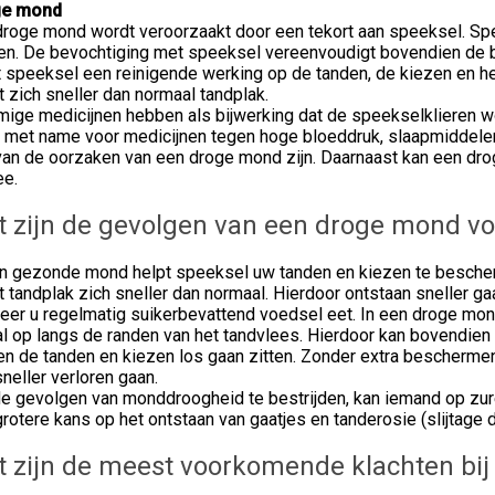
ge mond
droge mond wordt veroorzaakt door een tekort aan speeksel. Sp
ken. De bevochtiging met speeksel vereenvoudigt bovendien de 
t speeksel een reinigende werking op de tanden, de kiezen en 
 zich sneller dan normaal tandplak.
ige medicijnen hebben als bijwerking dat de speekselklieren wo
t met name voor medicijnen tegen hoge bloeddruk, slaapmiddelen
van de oorzaken van een droge mond zijn. Daarnaast kan een drog
ee.
 zijn de gevolgen van een droge mond vo
en gezonde mond helpt speeksel uw tanden en kiezen te besche
 tandplak zich sneller dan normaal. Hierdoor ontstaan sneller ga
eer u regelmatig suikerbevattend voedsel eet. In een droge mon
l op langs de randen van het tandvlees. Hierdoor kan bovendien
en de tanden en kiezen los gaan zitten. Zonder extra bescherm
neller verloren gaan.
e gevolgen van monddroogheid te bestrijden, kan iemand op zure
rotere kans op het ontstaan van gaatjes en tanderosie (slijtage d
 zijn de meest voorkomende klachten bi