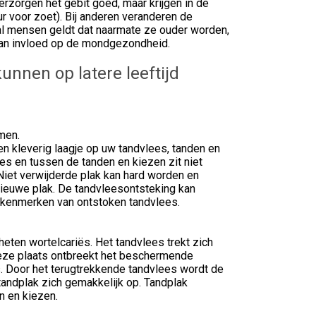
zorgen het gebit goed, maar krijgen in de
r voor zoet). Bij anderen veranderen de
al mensen geldt dat naarmate ze ouder worden,
 van invloed op de mondgezondheid.
nen op latere leeftijd
men.
 en kleverig laagje op uw tandvlees, tanden en
ees en tussen de tanden en kiezen zit niet
 Niet verwijderde plak kan hard worden en
nieuwe plak. De tandvleesontsteking kan
 kenmerken van ontstoken tandvlees.
heten wortelcariës. Het tandvlees trekt zich
 deze plaats ontbreekt het beschermende
es. Door het terugtrekkende tandvlees wordt de
tandplak zich gemakkelijk op. Tandplak
n en kiezen.