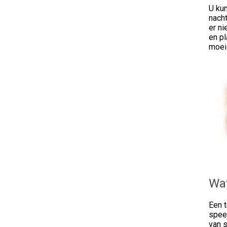
U ku
nacht
er ni
en pl
moei
Wat
Een 
spee
van 