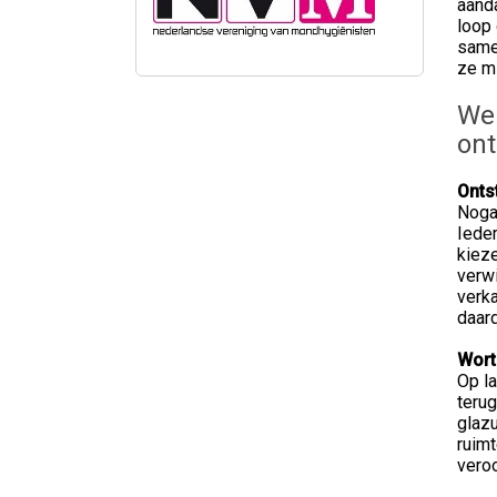
aand
loop 
same
ze mi
Wel
ont
Onts
Nogal
Ieder
kieze
verwi
verka
daar
Wort
Op la
terug
glazu
ruimt
veroo