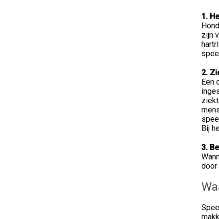
1. H
Hond
zijn 
hartr
speek
2. Zi
Een d
inges
ziekt
mense
spee
Bij 
3. Be
Wann
door 
Waa
Spee
makk