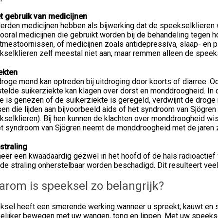
et gebruik van medicijnen
erden medicijnen hebben als bijwerking dat de speekselklieren 
vooral medicijnen die gebruikt worden bij de behandeling tegen h
itmestoornissen, of medicijnen zoals antidepressiva, slaap- en 
selklieren zelf meestal niet aan, maar remmen alleen de speeks
ekten
roge mond kan optreden bij uitdroging door koorts of diarree. Oo
telde suikerziekte kan klagen over dorst en monddroogheid. In de
e is genezen of de suikerziekte is geregeld, verdwijnt de drog
n die lijden aan bijvoorbeeld aids of het syndroom van Sjögren 
kselklieren). Bij hen kunnen de klachten over monddroogheid wis
het syndroom van Sjögren neemt de monddroogheid met de jaren z
straling
eer een kwaadaardig gezwel in het hoofd of de hals radioactief
de straling onherstelbaar worden beschadigd. Dit resulteert veel
rom is speeksel zo belangrijk?
ksel heeft een smerende werking wanneer u spreekt, kauwt en sl
elijker bewegen met uw wangen, tong en lippen. Met uw speekse