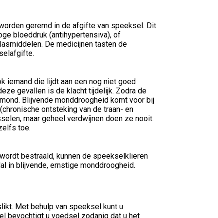
worden geremd in de afgifte van speeksel. Dit
oge bloeddruk (antihypertensiva), of
plasmiddelen. De medicijnen tasten de
elafgifte.
k iemand die lijdt aan een nog niet goed
ze gevallen is de klacht tijdelijk. Zodra de
e mond. Blijvende monddroogheid komt voor bij
(chronische ontsteking van de traan- en
selen, maar geheel verdwijnen doen ze nooit.
elfs toe.
 wordt bestraald, kunnen de speekselklieren
al in blijvende, ernstige monddroogheid.
ikt. Met behulp van speeksel kunt u
l bevochtigt u voedsel zodanig dat u het